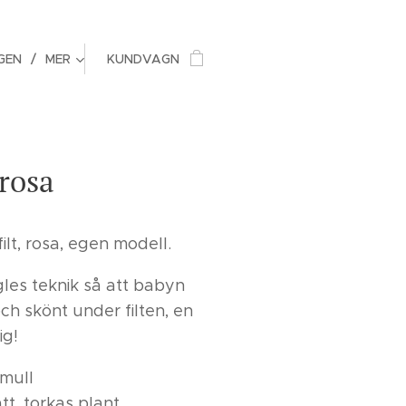
GEN
MER
KUNDVAGN
 rosa
ilt, rosa, egen modell.
 gles teknik så att babyn
ch skönt under filten, en
ig!
mull
tt, torkas plant.