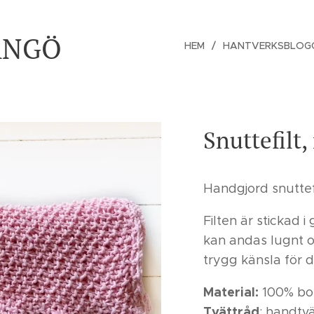
ÅNGÖ
HEM
HANTVERKSBLOG
Snuttefilt,
Handgjord snuttef
Filten är stickad i
kan andas lugnt o
trygg känsla för d
Material:
100% bo
Tvättråd
: handtvä